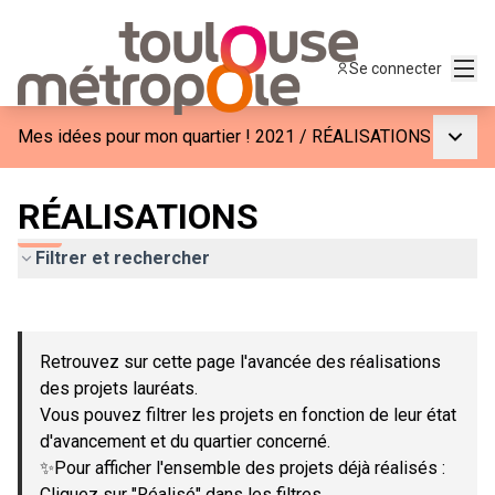
Menu
Se connecter
Menu p
Mes idées pour mon quartier ! 2021
/
RÉALISATIONS
RÉALISATIONS
Filtrer et rechercher
Passer la carte
Leaflet
|
©
OpenStreetMap
contributors
L'élément suivant est une carte qui présente les éléments de c
+
Retrouvez sur cette page l'avancée des réalisations
−
des projets lauréats.
Vous pouvez filtrer les projets en fonction de leur état
d'avancement et du quartier concerné.
✨Pour afficher l'ensemble des projets déjà réalisés :
Cliquez sur "Réalisé" dans les filtres