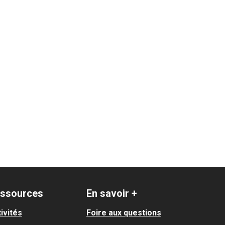
e en ville
 le secteur : 6 - Saint-Cyprien
ssources
En savoir +
ivités
Foire aux questions