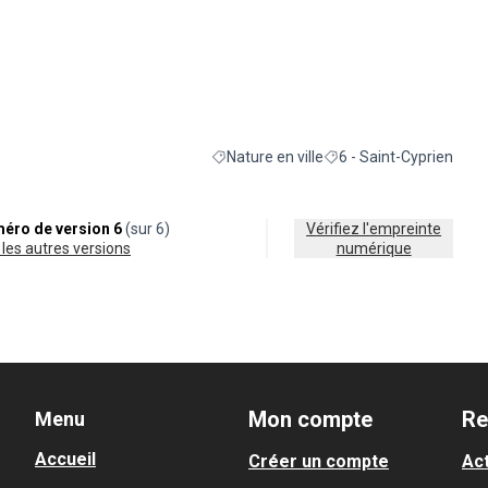
Nature en ville
6 - Saint-Cyprien
Filtrer les résultats de la catégorie : Natur
Filtrer les résultats pour
éro de version 6
(sur 6)
Vérifiez l'empreinte
ir les autres versions
numérique
Mon compte
Re
Menu
Accueil
Créer un compte
Act