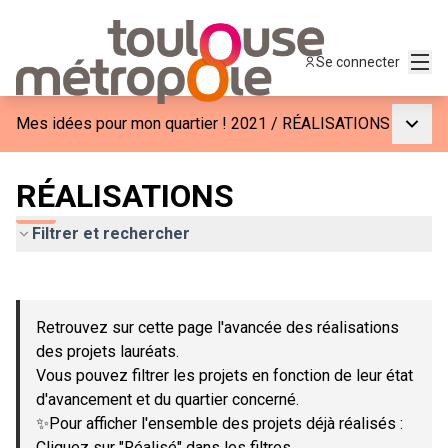
Menu
Se connecter
Menu p
Mes idées pour mon quartier ! 2021
/
RÉALISATIONS
RÉALISATIONS
Filtrer et rechercher
Passer la carte
Leaflet
|
©
OpenStreetMap
contributors
L'élément suivant est une carte qui présente les éléments de c
+
Retrouvez sur cette page l'avancée des réalisations
−
des projets lauréats.
Vous pouvez filtrer les projets en fonction de leur état
d'avancement et du quartier concerné.
✨Pour afficher l'ensemble des projets déjà réalisés :
Cliquez sur "Réalisé" dans les filtres