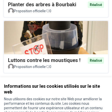
Planter des arbres à Bourbaki
Réalisé
Proposition officielle
0
Luttons contre les moustiques !
Réalisé
Proposition officielle
0
Voir toutes les propositions retirées
Informations sur les cookies utilisés sur le site
web
Nous utilisons des cookies sur notre site Web pour améliorer la
Conditions d'utilisation
performance et les contenus du site. Les cookies nous
Paramètres des cookies
permettent de fournir une expérience utilisateur et un contenu
Je participe ! sur X
Je participe ! sur Facebook
Je participe ! sur Instagram