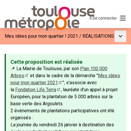
Menu
Se connecter
Menu p
Mes idées pour mon quartier ! 2021
/
RÉALISATIONS
Cette proposition est réalisée
📌 La Mairie de Toulouse, par son
Plan 100 000
Arbres
et dans le cadre de la démarche "
Mes idées
(Lien externe)
pour mon quartier 2021
", s’associe avec
(S'ouvre dans un nouvel onglet)
la
Fondation Life Terra
, lauréate d’un appel à projet
(S'ouvre dans un nouvel onglet)
Européen, pour la plantation de 5 000 arbres sur la
base verte des Argoulets.
2 événements de plantations participatives ont été
organisés :
La journée du vendredi 26 janvier à destination des