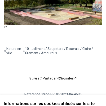
(Lien externe)
Nature en
10 - Jolimont / Soupetard / Roseraie / Gloire /
Filtrer les résultats de la catégorie : Nature en ville
Filtrer les résultats pour le secteur : 10 - Jolimont / S
ville
Gramont / Amouroux
Suivre
Partager
Signaler
Référence : prod-PROP-2023-04-4696
Numéro de version 6
(sur 6)
voir les autres versions
Vérifiez l'empreinte numérique
Informations sur les cookies utilisés sur le site