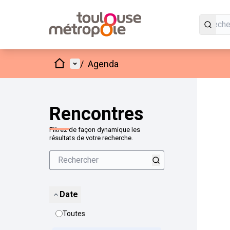
Accueil
Menu principal
/
Agenda
Passer
L'élément
+
−
Rencontres
Filtrez de façon dynamique les
résultats de votre recherche.
Date
Toutes