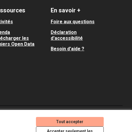
ssources
En savoir +
ivités
Foire aux questions
enda
Déclaration
lécharger les
d'accessibilité
hiers Open Data
Besoin d'aide ?
Je participe ! sur X
Je participe ! sur Faceboo
Je participe ! sur In
Tout accepter
(Lien externe)
(Lien externe)
(Lien externe)
Accepter seulement les