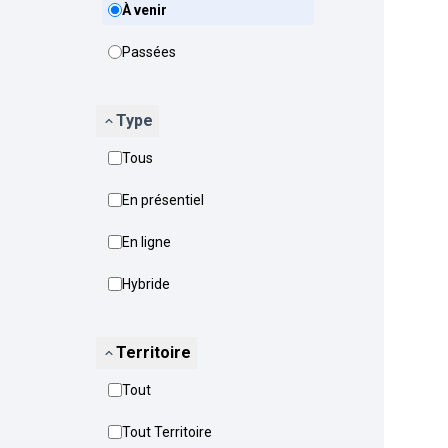
À venir
Passées
Type
Tous
En présentiel
En ligne
Hybride
Territoire
Tout
Tout Territoire