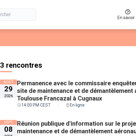
En savoir
 la carte
 suivant est une carte qui présente les éléments de cette page co
3 rencontres
AOÛT
Permanence avec le commissaire enquêteu
29
site de maintenance et de démantèlement a
2026
Toulouse Francazal à Cugnaux
14:00 PM CEST
En ligne
SEPT.
Réunion publique d'information sur le proj
08
maintenance et de démantèlement aéronaut