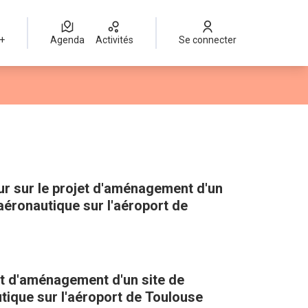
 +
Agenda
Activités
Se connecter
Leaflet
|
©
OpenStreetMap
contributors
mme des points de carte. L'élément peut être utilisé avec un lect
r sur le projet d'aménagement d'un
éronautique sur l'aéroport de
et d'aménagement d'un site de
ique sur l'aéroport de Toulouse