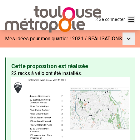
Menu
Se connecter
Menu p
Mes idées pour mon quartier ! 2021
/
RÉALISATIONS
Cette proposition est réalisée
22 racks à vélo ont été installés.