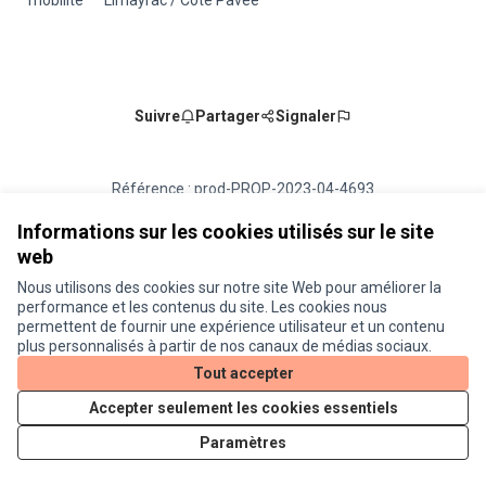
mobilité
Limayrac / Côte Pavée
Suivre
Partager
Signaler
Référence : prod-PROP-2023-04-4693
Numéro de version 5
(sur 5)
voir les autres versions
Vérifiez l'empreinte numérique
Informations sur les cookies utilisés sur le site
web
Nous utilisons des cookies sur notre site Web pour améliorer la
Conditions d'utilisation
performance et les contenus du site. Les cookies nous
Paramètres des cookies
permettent de fournir une expérience utilisateur et un contenu
Je participe ! sur X
Je participe ! sur Facebook
Je participe ! sur Instagram
plus personnalisés à partir de nos canaux de médias sociaux.
(Lien externe)
(Lien externe)
(Lien externe)
Tout accepter
Accepter seulement les cookies essentiels
Licence Cre
(Lien extern
Paramètres
(Lien externe)
Site réalisé grâce au
logiciel libre Decidim
.
(Lien externe)