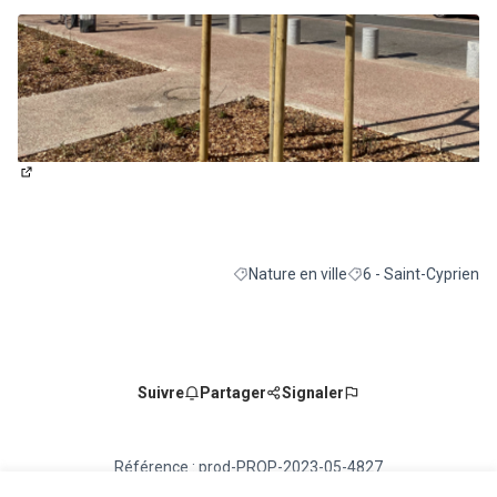
(Lien externe)
Nature en ville
6 - Saint-Cyprien
Filtrer les résultats de la catégorie : Na
Filtrer les résultats p
Suivre
Partager
Signaler
Référence : prod-PROP-2023-05-4827
Numéro de version 5
(sur 5)
voir les autres versions