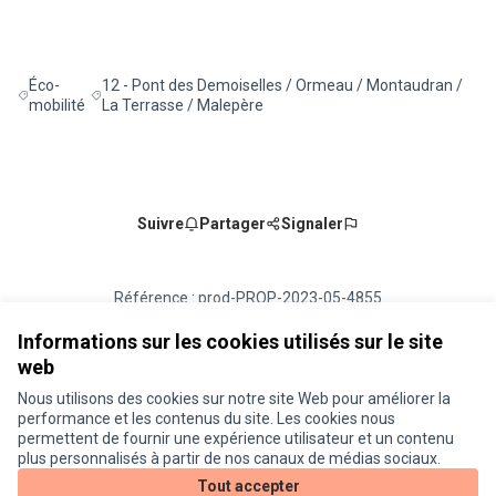
Éco-
12 - Pont des Demoiselles / Ormeau / Montaudran /
Filtrer les résultats de la catégorie : Éco-mobilité
Filtrer les résultats pour le secteur : 12 - Pont des Demo
mobilité
La Terrasse / Malepère
Suivre
Partager
Signaler
Référence : prod-PROP-2023-05-4855
Numéro de version 2
(sur 2)
voir les autres versions
Vérifiez l'empreinte numérique
Informations sur les cookies utilisés sur le site
web
Nous utilisons des cookies sur notre site Web pour améliorer la
Conditions d'utilisation
performance et les contenus du site. Les cookies nous
Paramètres des cookies
permettent de fournir une expérience utilisateur et un contenu
Je participe ! sur X
Je participe ! sur Facebook
Je participe ! sur Instagram
plus personnalisés à partir de nos canaux de médias sociaux.
(Lien externe)
(Lien externe)
(Lien externe)
Tout accepter