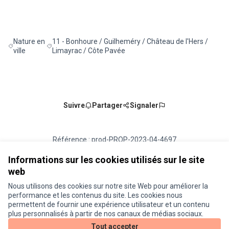
(Lien externe)
Nature en
11 - Bonhoure / Guilheméry / Château de l'Hers /
Filtrer les résultats de la catégorie : Nature en ville
Filtrer les résultats pour le secteur : 11 - Bonhoure / Gu
ville
Limayrac / Côte Pavée
Suivre
Partager
Signaler
Référence : prod-PROP-2023-04-4697
Numéro de version 7
(sur 7)
voir les autres versions
Vérifiez l'empreinte numérique
Informations sur les cookies utilisés sur le site
web
Nous utilisons des cookies sur notre site Web pour améliorer la
Conditions d'utilisation
performance et les contenus du site. Les cookies nous
Paramètres des cookies
permettent de fournir une expérience utilisateur et un contenu
Je participe ! sur X
Je participe ! sur Facebook
Je participe ! sur Instagram
plus personnalisés à partir de nos canaux de médias sociaux.
(Lien externe)
(Lien externe)
(Lien externe)
Tout accepter