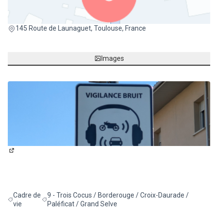
(Lien externe)
145 Route de Launaguet, Toulouse, France
Images
(Lien externe)
Cadre de
9 - Trois Cocus / Borderouge / Croix-Daurade /
Filtrer les résultats de la catégorie : Cadre de vie
Filtrer les résultats pour le secteur : 9 - Trois Cocus / Bo
vie
Paléficat / Grand Selve