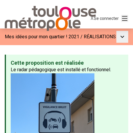
Menu
Se connecter
Menu p
Mes idées pour mon quartier ! 2021
/
RÉALISATIONS
Cette proposition est réalisée
Le radar pédagogique est installé et fonctionnel.