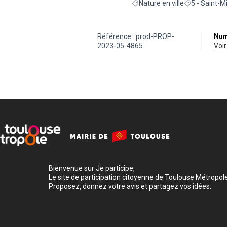
Nature en ville
5 - Saint-M
Filtrer les résultats de la catég
Filtrer les ré
Référence : prod-PROP-
Num
2023-05-4865
vo
Bienvenue sur Je participe,
Le site de participation citoyenne de Toulouse Métropole
Proposez, donnez votre avis et partagez vos idées.