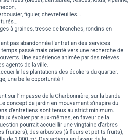
enecon,
rbousier, figuier, chevrefeuilles...
turés...
pièges à graines, tresse de branches, rondins en
ent pas abandonnée l'entretien des services
en temps passé mais orienté vers une recherche de
t couverts. Une expérience animée par des relevés
es agents de la ville.
ueillir les plantations des écoliers du quartier.
e, une belle opportunité !
nt sur l’impasse de la Charbonnière, sur la bande
. Le concept de jardin en mouvement s’inspire du
yens d’entretiens sont tenus au strict minimum.
gétaux évoluer par eux-mêmes, en faveur de la
question pourrait accueillir une vingtaine d’arbres
fruitiers), des arbustes (à fleurs et petits fruits),
relle de 1 000 m². Des actions en faveur de la