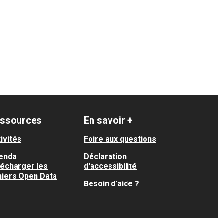
a / Ile du Ramier / Monplaisir
ssources
En savoir +
ivités
Foire aux questions
enda
Déclaration
lécharger les
d'accessibilité
hiers Open Data
Besoin d'aide ?