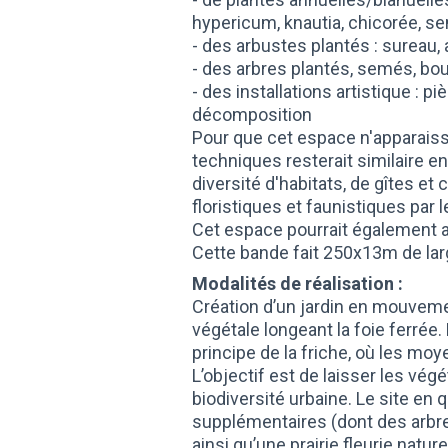
hypericum, knautia, chicorée, s
- des arbustes plantés : sureau, a
- des arbres plantés, semés, bou
- des installations artistique : 
décomposition
Pour que cet espace n'apparaiss
techniques resterait similaire 
diversité d'habitats, de gîtes e
floristiques et faunistiques par l
Cet espace pourrait également acc
Cette bande fait 250x13m de larg
Modalités de réalisation :
Création d’un jardin en mouveme
végétale longeant la foie ferrée
principe de la friche, où les mo
L’objectif est de laisser les vé
biodiversité urbaine. Le site en 
supplémentaires (dont des arbres 
ainsi qu’une prairie fleurie natu