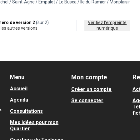
ichel / Saint-Agne / Empalot / Le Busca / Ile du Ramier / Monplaisir
orie : Nature en ville
sultats pour le secteur : 5 - Saint-Michel / Saint-Agne / Empalot / Le Busc
éro de version 2
(sur 2)
Vérifiez l'empreinte
ir les autres versions
numérique
Mon compte
Re
Menu
Accueil
Créer un compte
Act
Agenda
Se connecter
Ag
Té
.
Consultations
fic
Mes idées pour mon
Quartier
Quartiers de Toulouse