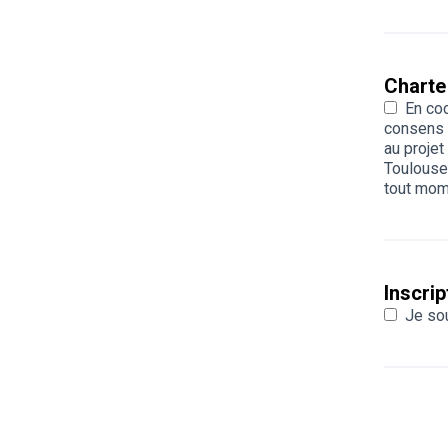
Charte
En coc
consens 
au projet
Toulouse
tout mom
Inscrip
Je sou