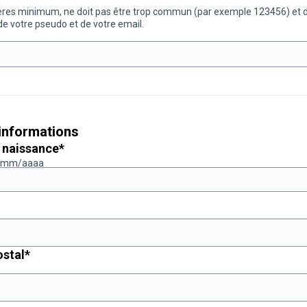
ères minimum, ne doit pas être trop commun (par exemple 123456) et d
de votre pseudo et de votre email.
'informations
Champ obligatoire
 naissance
*
j/mm/aaaa
Champ obligatoire
Champ obligatoire
stal
*