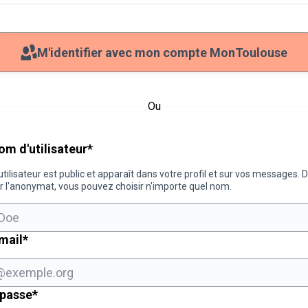
M'identifier avec mon compte MonToulouse
Ou
Champ obligatoire
om d'utilisateur
*
tilisateur est public et apparaît dans votre profil et sur vos messages. 
r l'anonymat, vous pouvez choisir n'importe quel nom.
Champ obligatoire
mail
*
Champ obligatoire
 passe
*