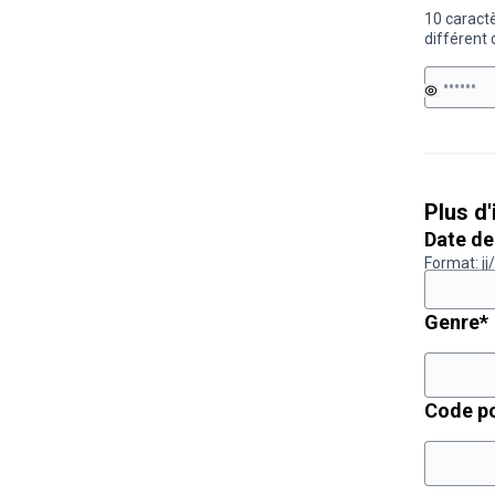
10 caract
différent 
Plus d
Date de
Format: j
Genre
*
Code po