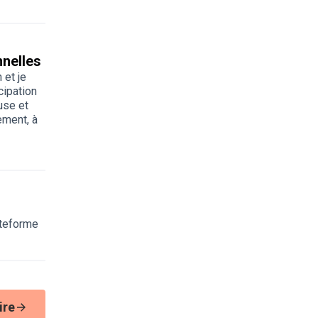
nnelles
n
et je
cipation
use et
ement, à
ateforme
ire