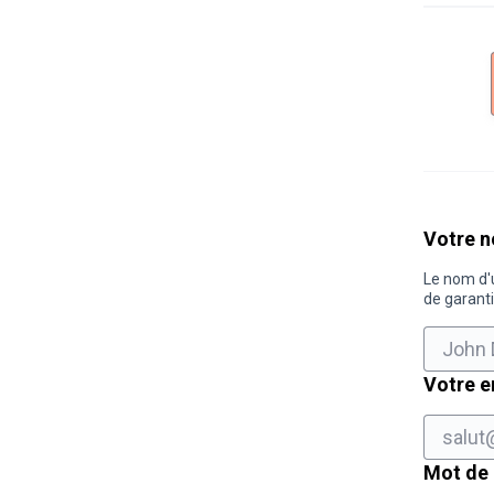
Si
vous
êtes
Votre n
humain,
ignorez
Le nom d'u
de garanti
ce
champ
Votre e
Mot de