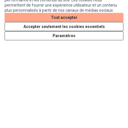
performance et les contenus du site. Les cookies nous
permettent de fournir une expérience utilisateur et un contenu
plus personnalisés à partir de nos canaux de médias sociaux.
Tout accepter
Publié par Codev Toulouse
Accepter seulement les cookies essentiels
Métropole
Paramètres
Envie de vous engager dans une
assemblée citoyenne ? Le Codev recrute
Il reste 5 mois
Recrutement des membres du CODEV
Publié par Toulouse
Métropole
Déclaration de projet emportant mise en