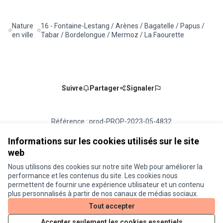
Nature
16 - Fontaine-Lestang / Arènes / Bagatelle / Papus /
Filtrer les résultats de la catégorie : Nature en ville
Filtrer les résultats pour le secteur : 16 - Fontaine-Lestan
en ville
Tabar / Bordelongue / Mermoz / La Faourette
Suivre
Partager
Signaler
Référence : prod-PROP-2023-05-4832
Numéro de version 5
(sur 5)
voir les autres versions
Vérifiez l'empreinte numérique
Informations sur les cookies utilisés sur le site
web
Nous utilisons des cookies sur notre site Web pour améliorer la
Conditions d'utilisation
performance et les contenus du site. Les cookies nous
Paramètres des cookies
permettent de fournir une expérience utilisateur et un contenu
Je participe ! sur X
Je participe ! sur Facebook
Je participe ! sur Instagram
plus personnalisés à partir de nos canaux de médias sociaux.
(Lien externe)
(Lien externe)
(Lien externe)
Tout accepter
Accepter seulement les cookies essentiels