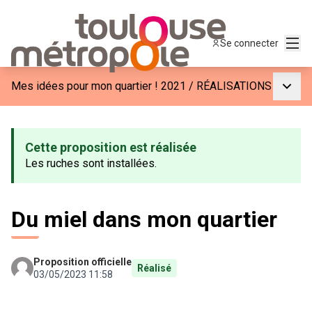
Menu
Se connecter
Menu p
Mes idées pour mon quartier ! 2021
/
RÉALISATIONS
Cette proposition est réalisée
Les ruches sont installées.
Du miel dans mon quartier
Proposition officielle
Réalisé
03/05/2023 11:58