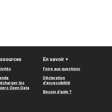
ssources
En savoir +
ivités
Foire aux questions
enda
Déclaration
lécharger les
d'accessibilité
hiers Open Data
Besoin d'aide ?