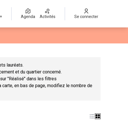
 +
Agenda
Activités
Se connecter
Leaflet
|
©
OpenStreetMap
contributors
mme des points de carte. L'élément peut être utilisé avec un lect
ts lauréats.
ncement et du quartier concerné.
sur "Réalisé" dans les filtres
la carte, en bas de page, modifiez le nombre de