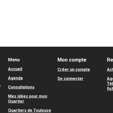
Mon compte
Re
Menu
Accueil
Créer un compte
Act
Agenda
Se connecter
Ag
Té
.
Consultations
fic
Mes idées pour mon
Quartier
Quartiers de Toulouse