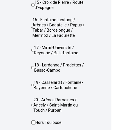
15 - Croix de Pierre / Route
d'Espagne
16 - Fontaine-Lestang /
Arènes / Bagatelle / Papus /
Tabar / Bordelongue /
Mermoz / La Faourette
17 - Mirail-Université /
Reynerie / Bellefontaine
18 - Lardenne / Pradettes /
Basso-Cambo
19 - Casselardit / Fontaine-
Bayonne / Cartoucherie
20 - Arènes Romaines /
Ancely / Saint-Martin du
Touch / Purpan
Hors Toulouse