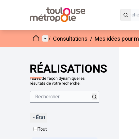
Accueil
Menu principal
/
Consultations
/
Mes idées pour mo
Passer
L'élément
+
−
RÉALISATIONS
Filtrez de façon dynamique les
résultats de votre recherche.
État
Tout