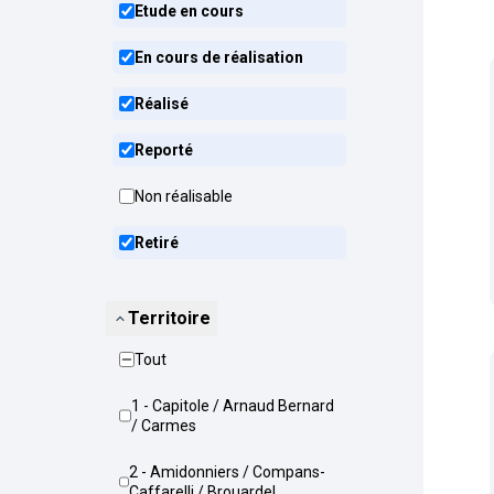
Etude en cours
En cours de réalisation
Réalisé
Reporté
Non réalisable
Retiré
Territoire
Tout
1 - Capitole / Arnaud Bernard
/ Carmes
2 - Amidonniers / Compans-
Caffarelli / Brouardel