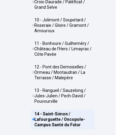
Croix-Daurade / Paléficat /
Grand Selve
10 - Jolimont / Soupetard /
Roseraie / Gloire / Gramont /
Amouroux
11 - Bonhoure / Guilheméry /
Château de l'Hers / Limayrac /
Côte Pavée
12 - Pont des Demoiselles /
Ormeau / Montaudran / La
Terrasse / Malepère
13 - Rangueil / Sauzelong /
Jules-Julien / Pech-David /
Pouvourville
14 - Saint-Simon /
Lafourguette / Oncopole-
Campus Santé du Futur