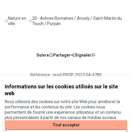
Nature en
20 - Arènes Romaines / Ancely / Saint-Martin du
Filtrer les résultats de la catégorie : Nature en ville
Filtrer les résultats pour le secteur : 20 - Arènes Romai
ville
Touch / Purpan
Suivre
Partager
Signaler
Référence : prod-PROP-2023-04-4780
Numéro de version 7
(sur 7)
voir les autres versions
Vérifiez l'empreinte numérique
Informations sur les cookies utilisés sur le site
web
Nous utilisons des cookies sur notre site Web pour améliorer la
Conditions d'utilisation
performance et les contenus du site. Les cookies nous
Paramètres des cookies
permettent de fournir une expérience utilisateur et un contenu
Je participe ! sur X
Je participe ! sur Facebook
Je participe ! sur Instagram
plus personnalisés à partir de nos canaux de médias sociaux.
(Lien externe)
(Lien externe)
(Lien externe)
Tout accepter