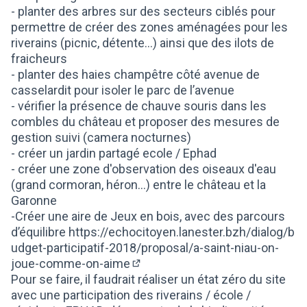
- planter des arbres sur des secteurs ciblés pour
permettre de créer des zones aménagées pour les
riverains (picnic, détente...) ainsi que des ilots de
fraicheurs
- planter des haies champêtre côté avenue de
casselardit pour isoler le parc de l’avenue
- vérifier la présence de chauve souris dans les
combles du château et proposer des mesures de
gestion suivi (camera nocturnes)
- créer un jardin partagé ecole / Ephad
- créer une zone d'observation des oiseaux d'eau
(grand cormoran, héron...) entre le château et la
Garonne
-Créer une aire de Jeux en bois, avec des parcours
d’équilibre
https://echocitoyen.lanester.bzh/dialog/b
udget-participatif-2018/proposal/a-saint-niau-on-
joue-comme-on-aime
(S'ouvre dans un nouvel onglet)
Pour se faire, il faudrait réaliser un état zéro du site
avec une participation des riverains / école /