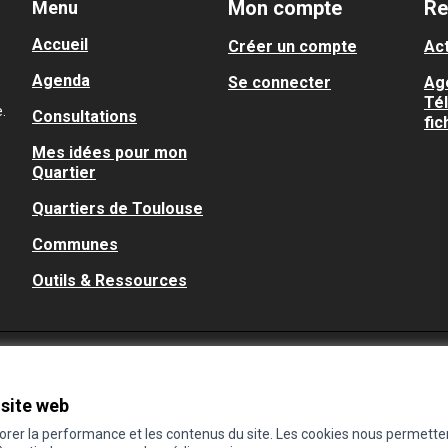
Mon compte
Re
Menu
Accueil
Créer un compte
Act
Agenda
Se connecter
Ag
Té
.
Consultations
fic
Mes idées pour mon
Quartier
Quartiers de Toulouse
Communes
Outils & Ressources
 site web
iorer la performance et les contenus du site. Les cookies nous permette