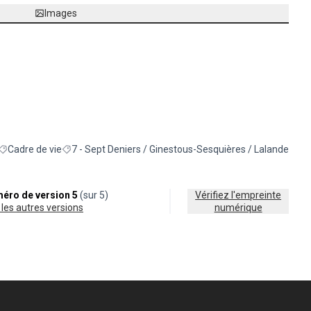
Images
Cadre de vie
7 - Sept Deniers / Ginestous-Sesquières / Lalande
Filtrer les résultats de la catégorie : Cadre de vie
Filtrer les résultats pour le secteur : 7 - Sept Deniers / 
éro de version 5
(sur 5)
Vérifiez l'empreinte
ir les autres versions
numérique