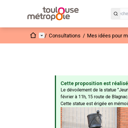
Accueil
Menu principal
/
Consultations
/
Mes idées pour mo
Cette proposition est réalis
Le dévoilement de la statue "Jeune
février à 11h, 15 route de Blagnac
Cette statue est érigée en mémoir