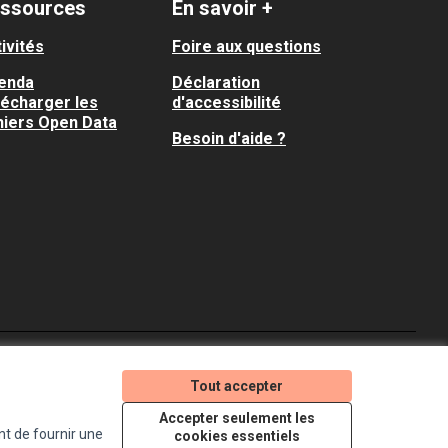
ssources
En savoir +
ivités
Foire aux questions
enda
Déclaration
lécharger les
d'accessibilité
hiers Open Data
Besoin d'aide ?
Je participe ! sur X
Je participe ! sur Faceboo
Je participe ! sur In
Tout accepter
(Lien externe)
(Lien externe)
(Lien externe)
Accepter seulement les
nt de fournir une
cookies essentiels