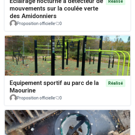
Éclairage nocturne à détecteur de
Réalisé
mouvements sur la coulée verte
des Amidonniers
Proposition officielle
0
Equipement sportif au parc de la
Réalisé
Maourine
Proposition officielle
0