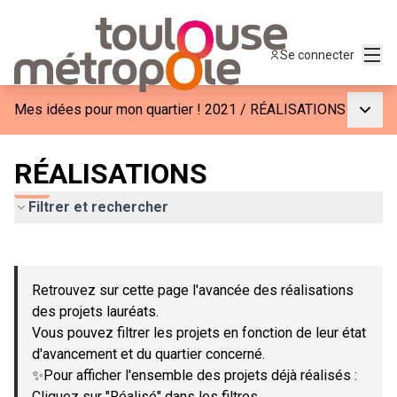
Menu
Se connecter
Menu p
Mes idées pour mon quartier ! 2021
/
RÉALISATIONS
RÉALISATIONS
Filtrer et rechercher
Passer la carte
Leaflet
|
©
OpenStreetMap
contributors
L'élément suivant est une carte qui présente les éléments de c
+
Retrouvez sur cette page l'avancée des réalisations
−
des projets lauréats.
Vous pouvez filtrer les projets en fonction de leur état
d'avancement et du quartier concerné.
✨Pour afficher l'ensemble des projets déjà réalisés :
Cliquez sur "Réalisé" dans les filtres