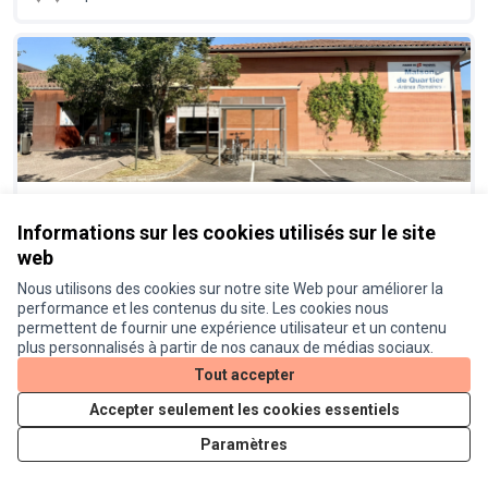
Vive l’énergie solaire sur les toits
Réalisé
Informations sur les cookies utilisés sur le site
des bâtiments publics ! Installation
web
de panneaux photovoltaïques sur
des équipements publics
Nous utilisons des cookies sur notre site Web pour améliorer la
performance et les contenus du site. Les cookies nous
Proposition officielle
0
permettent de fournir une expérience utilisateur et un contenu
plus personnalisés à partir de nos canaux de médias sociaux.
Tout accepter
Accepter seulement les cookies essentiels
Paramètres