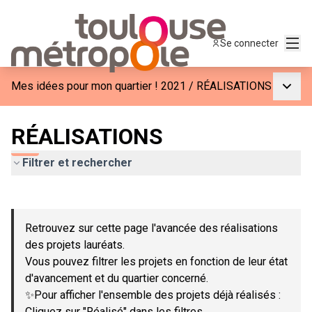
Menu
Se connecter
Menu p
Mes idées pour mon quartier ! 2021
/
RÉALISATIONS
RÉALISATIONS
Filtrer et rechercher
Passer la carte
Leaflet
|
©
OpenStreetMap
contributors
L'élément suivant est une carte qui présente les éléments de c
+
Retrouvez sur cette page l'avancée des réalisations
−
des projets lauréats.
Vous pouvez filtrer les projets en fonction de leur état
d'avancement et du quartier concerné.
✨Pour afficher l'ensemble des projets déjà réalisés :
Cliquez sur "Réalisé" dans les filtres