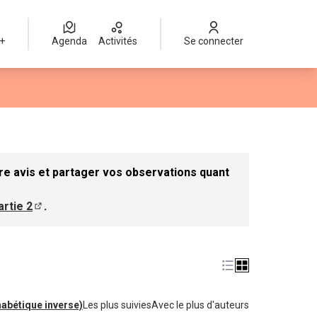
 +
Agenda
Activités
Se connecter
r
re avis et partager vos observations quant
artie 2
.
e dans un nouvel onglet)
(S'ouvre dans un nouvel onglet)
habétique inverse)
Les plus suivies
Avec le plus d'auteurs