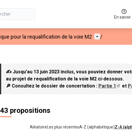
En savoir
Menu utilisateu
que pour la requalification de la voie M2
/
✍ Jusqu'au 13 juin 2023 inclus, vous pouviez donner vot
au projet de requalification de la voie M2 ci-dessous.
🔎 Consultez le dossier de concertation :
Partie 1
et
P
(S'ouvr
43 propositions
Aléatoire
Les plus récentes
A-Z (alphabétique)
Z-A (alp