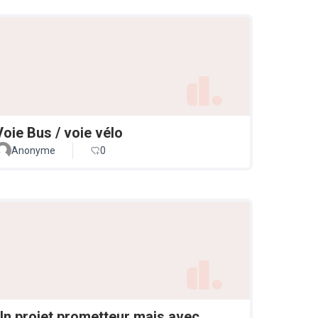
Voie Bus / voie vélo
Anonyme
0
Un projet prometteur mais avec