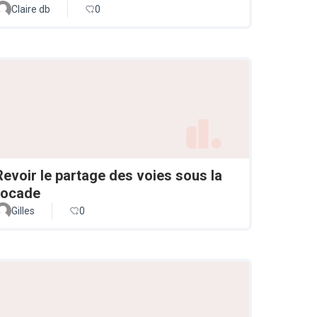
Claire db
0
Revoir le partage des voies sous la
rocade
Gilles
0