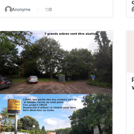
d
Anonyme
0