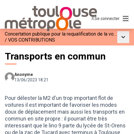
Menu
Se connecter
Concertation publique pour la requalification de la voie M2
Menu p
/
VOS CONTRIBUTIONS
Transports en commun
Anonyme
13/06/2023 18:21
Pour délester la M2 d'un trop important flot de
voitures il est important de favoriser les modes
doux de déplacement mais aussi les transports en
commun en site propre : il pourrait être très
interessant que le lino 9 parte du lycée de St-Orens
ou de la zac de Tucard avec terminus à Toulouse