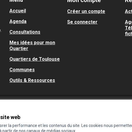
Mon compte
Re
Accueil
Créer un compte
Act
Agenda
Se connecter
Ag
Té
.
Consultations
fic
Mes idées pour mon
Quartier
Quartiers de Toulouse
Communes
Outils & Ressources
 site web
iorer la performance et les contenus du site. Les cookies nous permette
 à partir de nos canaux de médias sociaux.