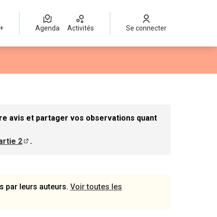
 +
Agenda
Activités
Se connecter
r
re avis et partager vos observations quant
artie 2
.
e dans un nouvel onglet)
(S'ouvre dans un nouvel onglet)
s par leurs auteurs.
Voir toutes les