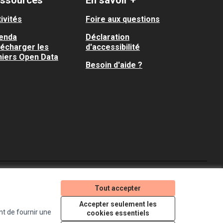
ssources
En savoir +
ivités
Foire aux questions
enda
Déclaration
lécharger les
d'accessibilité
hiers Open Data
Besoin d'aide ?
Je participe ! sur X
Je participe ! sur Faceboo
Je participe ! sur In
Tout accepter
(Lien externe)
(Lien externe)
(Lien externe)
Accepter seulement les
nt de fournir une
cookies essentiels