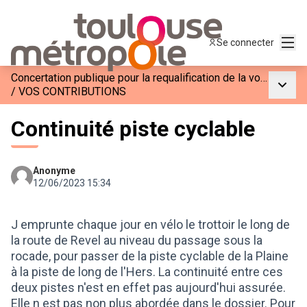
Menu
Se connecter
Concertation publique pour la requalification de la voie M2
Menu p
/
VOS CONTRIBUTIONS
Continuité piste cyclable
Anonyme
12/06/2023 15:34
J emprunte chaque jour en vélo le trottoir le long de
la route de Revel au niveau du passage sous la
rocade, pour passer de la piste cyclable de la Plaine
à la piste de long de l'Hers. La continuité entre ces
deux pistes n'est en effet pas aujourd'hui assurée.
Elle n est pas non plus abordée dans le dossier. Pour