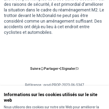
des raisons de sécurité, il est primordial d'améliorer
la situation dans le cadre du réaménagement M2. Le
trottoir devant le McDonald ne peut pas être
considéré comme un aménagement suffisant. Des
accidents ont déjà eu lieu à cet endroit entre
cyclistes et automobiles.
Suivre
Partager
Signaler
Référence : prod-PROP-2023-06-5347
Numéro de version 1
(sur 1)
voir les autres versions
Vérifiez l'empreinte numérique
Informations sur les cookies utilisés sur le site
web
Nous utilisons des cookies sur notre site Web pour améliorer la
Conditions d'utilisation