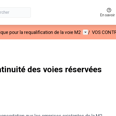
En savoir
Menu utilisateu
que pour la requalification de la voie M2
/
VOS CONT
tinuité des voies réservées
concertation que les emprises existantes de la M2