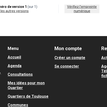
éro de version 1
(sur 1)
Vérifiez l'empreinte
ir les autres versions
numérique
Mon compte
Re
Menu
Accueil
Créer un compte
Act
Agenda
Se connecter
Ag
Té
.
Consultations
fic
Mes idées pour mon
Quartier
Quartiers de Toulouse
Communes