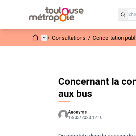
Accueil
Menu principal
/
Consultations
/
Concertation publi
Concernant la con
aux bus
Anonyme
13/05/2023 12:10
On constate dans le dossier de 