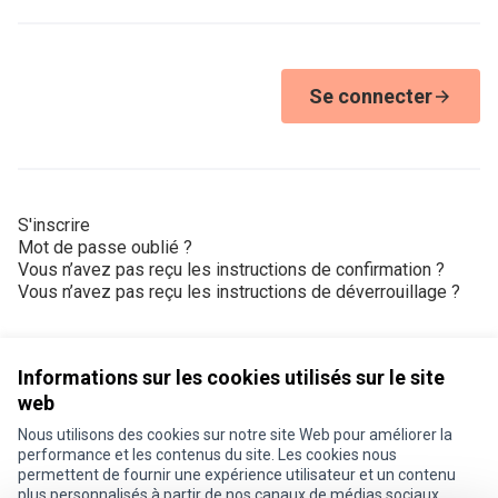
Se connecter
S'inscrire
Mot de passe oublié ?
Vous n’avez pas reçu les instructions de confirmation ?
Vous n’avez pas reçu les instructions de déverrouillage ?
Informations sur les cookies utilisés sur le site
web
Nous utilisons des cookies sur notre site Web pour améliorer la
Conditions d'utilisation
performance et les contenus du site. Les cookies nous
Paramètres des cookies
permettent de fournir une expérience utilisateur et un contenu
Je participe ! sur X
Je participe ! sur Facebook
Je participe ! sur Instagram
plus personnalisés à partir de nos canaux de médias sociaux.