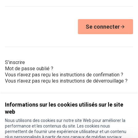
Se connecter
S'inscrire
Mot de passe oublié ?
Vous n’avez pas reçu les instructions de confirmation ?
Vous n’avez pas reçu les instructions de déverrouillage ?
Informations sur les cookies utilisés sur le site
web
Nous utilisons des cookies sur notre site Web pour améliorer la
Conditions d'utilisation
performance et les contenus du site. Les cookies nous
Paramètres des cookies
permettent de fournir une expérience utilisateur et un contenu
Je participe ! sur X
Je participe ! sur Facebook
Je participe ! sur Instagram
plus personnalisés à partir de nos canaux de médias sociaux.