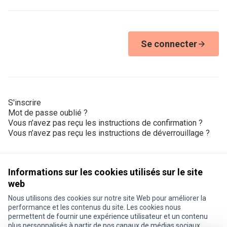
Se connecter
S'inscrire
Mot de passe oublié ?
Vous n’avez pas reçu les instructions de confirmation ?
Vous n’avez pas reçu les instructions de déverrouillage ?
Informations sur les cookies utilisés sur le site
web
Nous utilisons des cookies sur notre site Web pour améliorer la
Conditions d'utilisation
performance et les contenus du site. Les cookies nous
Paramètres des cookies
permettent de fournir une expérience utilisateur et un contenu
Je participe ! sur X
Je participe ! sur Facebook
Je participe ! sur Instagram
plus personnalisés à partir de nos canaux de médias sociaux.