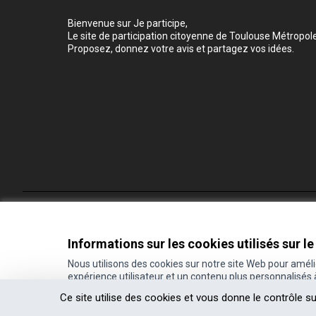
Bienvenue sur Je participe,
Le site de participation citoyenne de Toulouse Métropole
Proposez, donnez votre avis et partagez vos idées.
Conditions d'utilisation
Paramètres des cookies
Informations sur les cookies utilisés sur le
Nous utilisons des cookies sur notre site Web pour amél
expérience utilisateur et un contenu plus personnalisés
(Lien externe)
Site réalisé grâce au
logiciel libre Decidim
.
Ce site utilise des cookies et vous donne le contrôle s
(Lien externe)