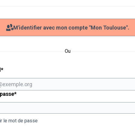
M'identifier avec mon compte "Mon Toulouse".
Ou
Champ obligatoire
l
*
Champ obligatoire
 passe
*
ir le mot de passe