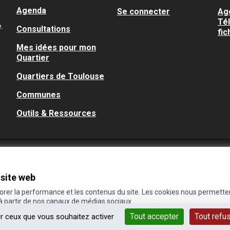
Agenda
Se connecter
Ag
Té
.
Consultations
fic
Mes idées pour mon
Quartier
Quartiers de Toulouse
Communes
Outils & Ressources
 site web
iorer la performance et les contenus du site. Les cookies nous permette
 à partir de nos canaux de médias sociaux.
Tout accepter
Tout refu
ur ceux que vous souhaitez activer