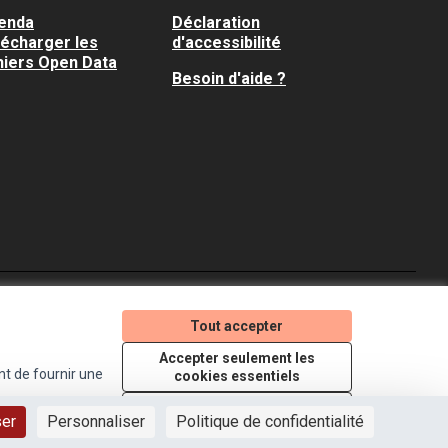
enda
Déclaration
lécharger les
d'accessibilité
hiers Open Data
Besoin d'aide ?
Je participe ! sur X
Je participe ! sur Faceboo
Je participe ! sur In
Tout accepter
(Lien externe)
(Lien externe)
(Lien externe)
Accepter seulement les
nt de fournir une
cookies essentiels
Licence Creative Comm
(Lien externe)
Paramètres
ser
Personnaliser
Politique de confidentialité