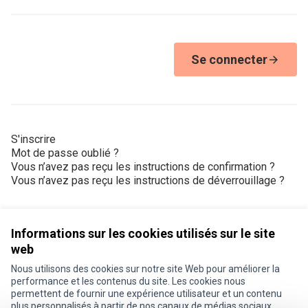
Se connecter
S'inscrire
Mot de passe oublié ?
Vous n’avez pas reçu les instructions de confirmation ?
Vous n’avez pas reçu les instructions de déverrouillage ?
Informations sur les cookies utilisés sur le site
web
Nous utilisons des cookies sur notre site Web pour améliorer la
Conditions d'utilisation
performance et les contenus du site. Les cookies nous
Paramètres des cookies
permettent de fournir une expérience utilisateur et un contenu
Je participe ! sur X
Je participe ! sur Facebook
Je participe ! sur Instagram
plus personnalisés à partir de nos canaux de médias sociaux.