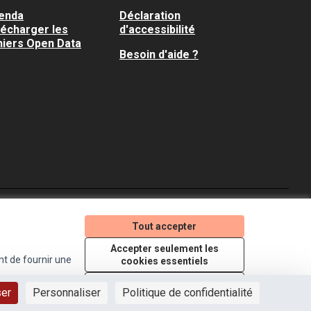
enda
Déclaration
lécharger les
d'accessibilité
hiers Open Data
Besoin d'aide ?
Je participe ! sur X
Je participe ! sur Faceboo
Je participe ! sur In
Tout accepter
(Lien externe)
(Lien externe)
(Lien externe)
Accepter seulement les
nt de fournir une
cookies essentiels
Licence Creative Comm
(Lien externe)
Paramètres
ser
Personnaliser
Politique de confidentialité