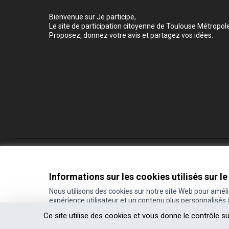
Bienvenue sur Je participe,
Le site de participation citoyenne de Toulouse Métropole
Proposez, donnez votre avis et partagez vos idées.
Conditions d'utilisation
Paramètres des cookies
Informations sur les cookies utilisés sur le
Nous utilisons des cookies sur notre site Web pour amél
expérience utilisateur et un contenu plus personnalisés
(Lien externe)
Site réalisé grâce au
logiciel libre Decidim
.
Ce site utilise des cookies et vous donne le contrôle s
(Lien externe)