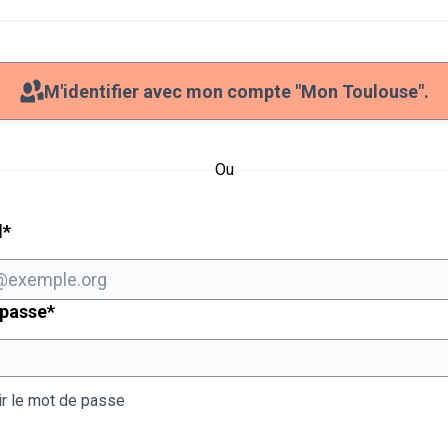
M'identifier avec mon compte "Mon Toulouse".
Ou
Champ obligatoire
l
*
Champ obligatoire
 passe
*
ir le mot de passe