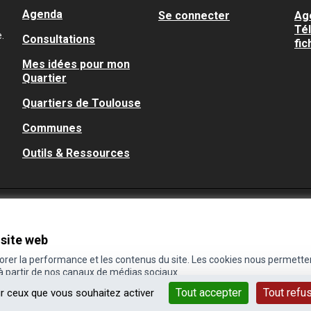
Agenda
Se connecter
Ag
Té
.
Consultations
fic
Mes idées pour mon
Quartier
Quartiers de Toulouse
Communes
Outils & Ressources
 site web
iorer la performance et les contenus du site. Les cookies nous permette
 à partir de nos canaux de médias sociaux.
Tout accepter
Tout refu
ur ceux que vous souhaitez activer