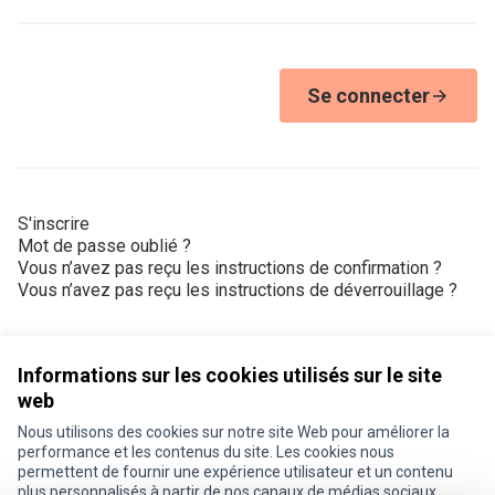
Se connecter
S'inscrire
Mot de passe oublié ?
Vous n’avez pas reçu les instructions de confirmation ?
Vous n’avez pas reçu les instructions de déverrouillage ?
Informations sur les cookies utilisés sur le site
web
Nous utilisons des cookies sur notre site Web pour améliorer la
Conditions d'utilisation
performance et les contenus du site. Les cookies nous
Paramètres des cookies
permettent de fournir une expérience utilisateur et un contenu
Je participe ! sur X
Je participe ! sur Facebook
Je participe ! sur Instagram
plus personnalisés à partir de nos canaux de médias sociaux.