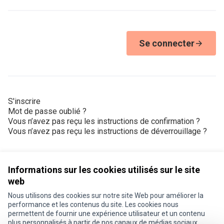
Se connecter
S'inscrire
Mot de passe oublié ?
Vous n’avez pas reçu les instructions de confirmation ?
Vous n’avez pas reçu les instructions de déverrouillage ?
Informations sur les cookies utilisés sur le site
web
Nous utilisons des cookies sur notre site Web pour améliorer la
Conditions d'utilisation
performance et les contenus du site. Les cookies nous
Paramètres des cookies
permettent de fournir une expérience utilisateur et un contenu
Je participe ! sur X
Je participe ! sur Facebook
Je participe ! sur Instagram
plus personnalisés à partir de nos canaux de médias sociaux.