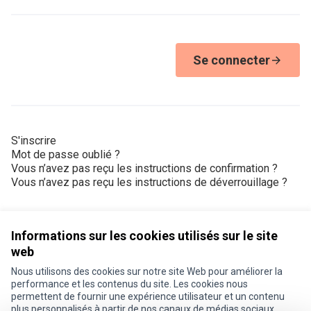
Se connecter
S'inscrire
Mot de passe oublié ?
Vous n’avez pas reçu les instructions de confirmation ?
Vous n’avez pas reçu les instructions de déverrouillage ?
Informations sur les cookies utilisés sur le site
web
Nous utilisons des cookies sur notre site Web pour améliorer la
Conditions d'utilisation
performance et les contenus du site. Les cookies nous
Paramètres des cookies
permettent de fournir une expérience utilisateur et un contenu
Je participe ! sur X
Je participe ! sur Facebook
Je participe ! sur Instagram
plus personnalisés à partir de nos canaux de médias sociaux.