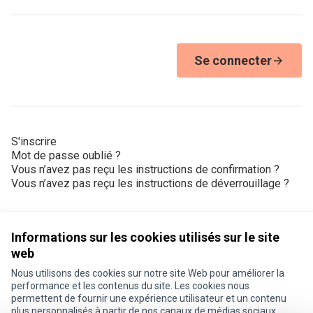
Se connecter
S'inscrire
Mot de passe oublié ?
Vous n’avez pas reçu les instructions de confirmation ?
Vous n’avez pas reçu les instructions de déverrouillage ?
Informations sur les cookies utilisés sur le site
web
Nous utilisons des cookies sur notre site Web pour améliorer la
Conditions d'utilisation
performance et les contenus du site. Les cookies nous
Paramètres des cookies
permettent de fournir une expérience utilisateur et un contenu
Je participe ! sur X
Je participe ! sur Facebook
Je participe ! sur Instagram
plus personnalisés à partir de nos canaux de médias sociaux.