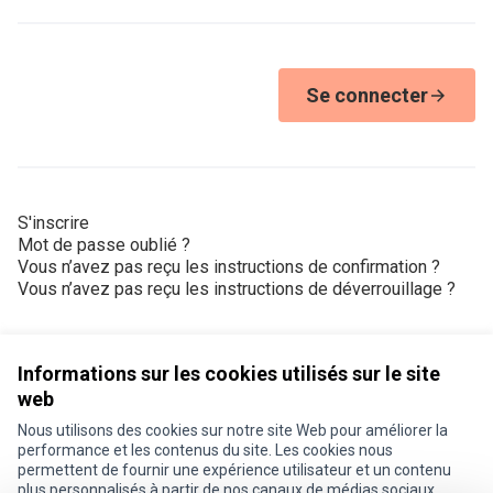
Se connecter
S'inscrire
Mot de passe oublié ?
Vous n’avez pas reçu les instructions de confirmation ?
Vous n’avez pas reçu les instructions de déverrouillage ?
Informations sur les cookies utilisés sur le site
web
Nous utilisons des cookies sur notre site Web pour améliorer la
Conditions d'utilisation
performance et les contenus du site. Les cookies nous
Paramètres des cookies
permettent de fournir une expérience utilisateur et un contenu
Je participe ! sur X
Je participe ! sur Facebook
Je participe ! sur Instagram
plus personnalisés à partir de nos canaux de médias sociaux.