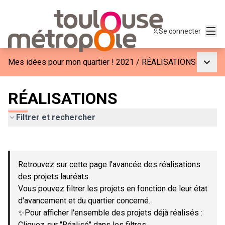
Menu
Se connecter
Menu p
Mes idées pour mon quartier ! 2021
/
RÉALISATIONS
RÉALISATIONS
Filtrer et rechercher
Passer la carte
Leaflet
|
©
OpenStreetMap
contributors
L'élément suivant est une carte qui présente les éléments de c
+
Retrouvez sur cette page l'avancée des réalisations
−
des projets lauréats.
Vous pouvez filtrer les projets en fonction de leur état
d'avancement et du quartier concerné.
✨Pour afficher l'ensemble des projets déjà réalisés :
Cliquez sur "Réalisé" dans les filtres