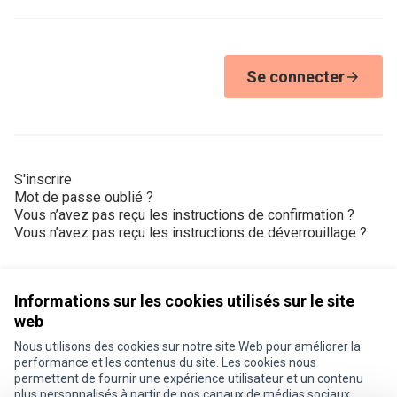
Se connecter
S'inscrire
Mot de passe oublié ?
Vous n’avez pas reçu les instructions de confirmation ?
Vous n’avez pas reçu les instructions de déverrouillage ?
Informations sur les cookies utilisés sur le site
web
Nous utilisons des cookies sur notre site Web pour améliorer la
Conditions d'utilisation
performance et les contenus du site. Les cookies nous
Paramètres des cookies
permettent de fournir une expérience utilisateur et un contenu
Je participe ! sur X
Je participe ! sur Facebook
Je participe ! sur Instagram
plus personnalisés à partir de nos canaux de médias sociaux.