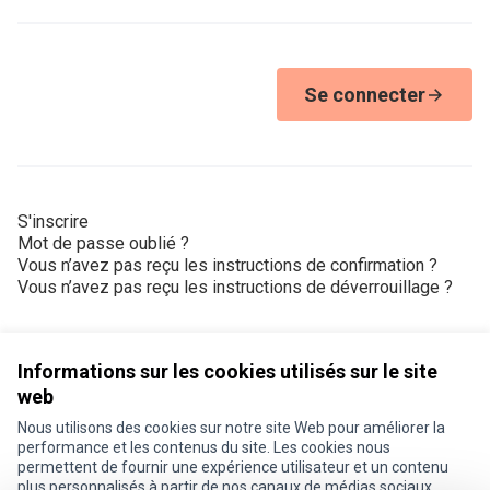
Se connecter
S'inscrire
Mot de passe oublié ?
Vous n’avez pas reçu les instructions de confirmation ?
Vous n’avez pas reçu les instructions de déverrouillage ?
Informations sur les cookies utilisés sur le site
web
Nous utilisons des cookies sur notre site Web pour améliorer la
Conditions d'utilisation
performance et les contenus du site. Les cookies nous
Paramètres des cookies
permettent de fournir une expérience utilisateur et un contenu
Je participe ! sur X
Je participe ! sur Facebook
Je participe ! sur Instagram
plus personnalisés à partir de nos canaux de médias sociaux.