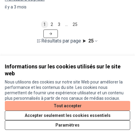
il y a 3 mois
1
2
3
…
25
Résultats par page :
25
Informations sur les cookies utilisés sur le site
web
Nous utilisons des cookies sur notre site Web pour améliorer la
Conditions d'utilisation
performance et les contenus du site. Les cookies nous
Paramètres des cookies
permettent de fournir une expérience utilisateur et un contenu
Je participe ! sur X
Je participe ! sur Facebook
Je participe ! sur Instagram
plus personnalisés à partir de nos canaux de médias sociaux.
(Lien externe)
(Lien externe)
(Lien externe)
Tout accepter
Accepter seulement les cookies essentiels
Licence Cre
(Lien extern
Paramètres
(Lien externe)
Site réalisé grâce au
logiciel libre Decidim
.
(Lien externe)