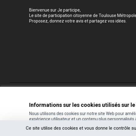
Bienvenue sur Je participe,
Le site de participation citoyenne de Toulouse Métropole
Proposez, donnez votre avis et partagez vos idées.
Conditions d'utilisation
Paramètres des cookies
Informations sur les cookies utilisés sur le
Nous utilisons des cookies sur notre site Web pour amél
expérience utilisateur et un contenu plus personnalisés
(Lien externe)
Site réalisé grâce au
logiciel libre Decidim
.
Ce site utilise des cookies et vous donne le contrôle s
(Lien externe)