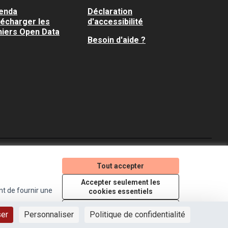
enda
Déclaration
lécharger les
d'accessibilité
hiers Open Data
Besoin d'aide ?
Je participe ! sur X
Je participe ! sur Faceboo
Je participe ! sur In
Tout accepter
(Lien externe)
(Lien externe)
(Lien externe)
Accepter seulement les
nt de fournir une
cookies essentiels
Licence Creative Comm
(Lien externe)
Paramètres
ser
Personnaliser
Politique de confidentialité