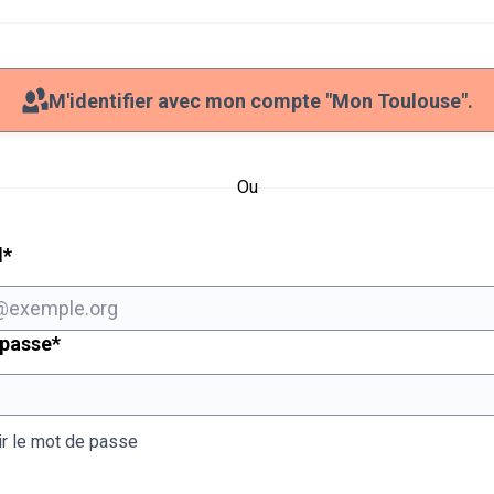
M'identifier avec mon compte "Mon Toulouse".
Ou
Champ obligatoire
l
*
Champ obligatoire
 passe
*
ir le mot de passe