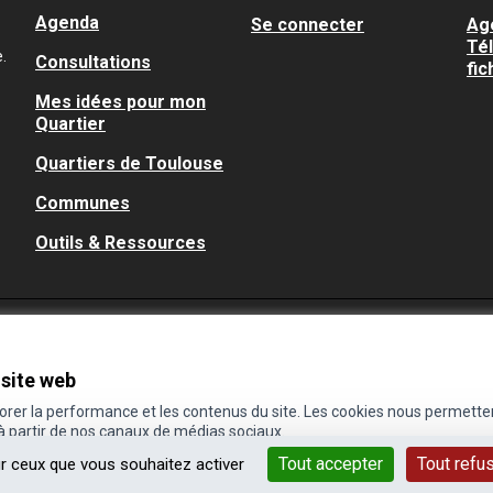
Agenda
Se connecter
Ag
Té
.
Consultations
fic
Mes idées pour mon
Quartier
Quartiers de Toulouse
Communes
Outils & Ressources
 site web
iorer la performance et les contenus du site. Les cookies nous permette
 à partir de nos canaux de médias sociaux.
Tout accepter
Tout refu
ur ceux que vous souhaitez activer