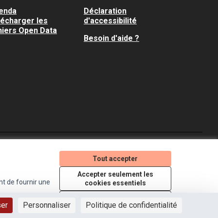
enda
Déclaration
lécharger les
d'accessibilité
hiers Open Data
Besoin d'aide ?
Je participe ! sur X
Je participe ! sur Faceboo
Je participe ! sur In
Tout accepter
(Lien externe)
(Lien externe)
(Lien externe)
Accepter seulement les
nt de fournir une
cookies essentiels
Licence Creative Comm
(Lien externe)
Paramètres
ser
Personnaliser
Politique de confidentialité