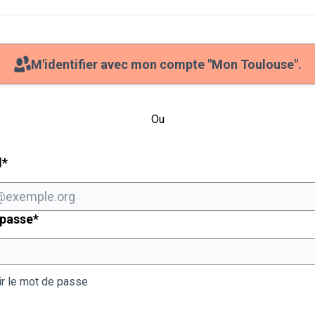
M'identifier avec mon compte "Mon Toulouse".
Ou
Champ obligatoire
l
*
Champ obligatoire
 passe
*
ir le mot de passe