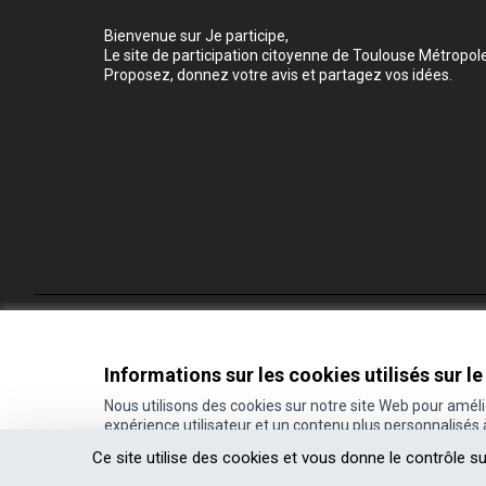
Bienvenue sur Je participe,
Le site de participation citoyenne de Toulouse Métropole
Proposez, donnez votre avis et partagez vos idées.
Conditions d'utilisation
Paramètres des cookies
Informations sur les cookies utilisés sur le
Nous utilisons des cookies sur notre site Web pour amél
expérience utilisateur et un contenu plus personnalisés
(Lien externe)
Site réalisé grâce au
logiciel libre Decidim
.
Ce site utilise des cookies et vous donne le contrôle s
(Lien externe)