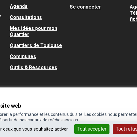
Agenda
Se connecter
Ag
Té
.
Consultations
fic
Mes idées pour mon
Quartier
Quartiers de Toulouse
Communes
Outils & Ressources
 site web
iorer la performance et les contenus du site. Les cookies nous permette
 à partir de nos canaux de médias sociaux.
Tout accepter
Tout refu
ur ceux que vous souhaitez activer