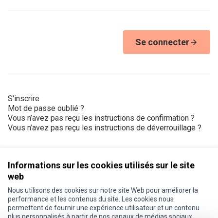
Se connecter
S'inscrire
Mot de passe oublié ?
Vous n’avez pas reçu les instructions de confirmation ?
Vous n’avez pas reçu les instructions de déverrouillage ?
Informations sur les cookies utilisés sur le site
web
Nous utilisons des cookies sur notre site Web pour améliorer la
Conditions d'utilisation
performance et les contenus du site. Les cookies nous
Paramètres des cookies
permettent de fournir une expérience utilisateur et un contenu
Je participe ! sur X
Je participe ! sur Facebook
Je participe ! sur Instagram
plus personnalisés à partir de nos canaux de médias sociaux.