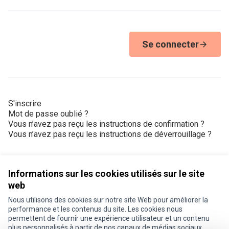
Se connecter
S'inscrire
Mot de passe oublié ?
Vous n’avez pas reçu les instructions de confirmation ?
Vous n’avez pas reçu les instructions de déverrouillage ?
Informations sur les cookies utilisés sur le site
web
Nous utilisons des cookies sur notre site Web pour améliorer la
Conditions d'utilisation
performance et les contenus du site. Les cookies nous
Paramètres des cookies
permettent de fournir une expérience utilisateur et un contenu
Je participe ! sur X
Je participe ! sur Facebook
Je participe ! sur Instagram
plus personnalisés à partir de nos canaux de médias sociaux.