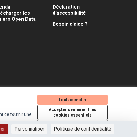
enda
Déclaration
lécharger les
d'accessibilité
hiers Open Data
Besoin d'aide ?
Je participe ! sur X
Je participe ! sur Faceboo
Je participe ! sur In
Tout accepter
(Lien externe)
(Lien externe)
(Lien externe)
Accepter seulement les
nt de fournir une
cookies essentiels
Licence Creative Comm
(Lien externe)
Paramètres
ser
Personnaliser
Politique de confidentialité