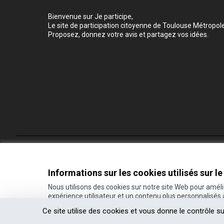
Bienvenue sur Je participe,
Le site de participation citoyenne de Toulouse Métropole
Proposez, donnez votre avis et partagez vos idées.
Conditions d'utilisation
Paramètres des cookies
Informations sur les cookies utilisés sur le
Nous utilisons des cookies sur notre site Web pour amél
expérience utilisateur et un contenu plus personnalisés
(Lien externe)
Site réalisé grâce au
logiciel libre Decidim
.
Ce site utilise des cookies et vous donne le contrôle s
(Lien externe)