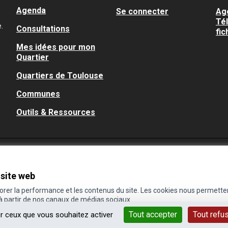
Agenda
Se connecter
Ag
Té
.
Consultations
fic
Mes idées pour mon
Quartier
Quartiers de Toulouse
Communes
Outils & Ressources
 site web
iorer la performance et les contenus du site. Les cookies nous permette
 à partir de nos canaux de médias sociaux.
Tout accepter
Tout refu
ur ceux que vous souhaitez activer