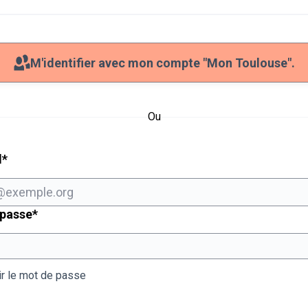
M'identifier avec mon compte "Mon Toulouse".
Ou
Champ obligatoire
l
*
Champ obligatoire
 passe
*
ir le mot de passe