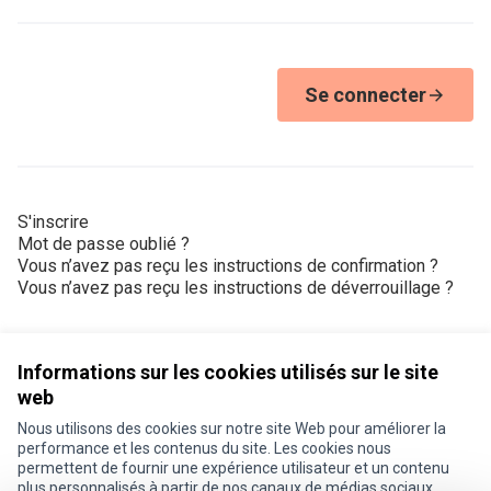
Se connecter
S'inscrire
Mot de passe oublié ?
Vous n’avez pas reçu les instructions de confirmation ?
Vous n’avez pas reçu les instructions de déverrouillage ?
Informations sur les cookies utilisés sur le site
web
Nous utilisons des cookies sur notre site Web pour améliorer la
Conditions d'utilisation
performance et les contenus du site. Les cookies nous
Paramètres des cookies
permettent de fournir une expérience utilisateur et un contenu
Je participe ! sur X
Je participe ! sur Facebook
Je participe ! sur Instagram
plus personnalisés à partir de nos canaux de médias sociaux.