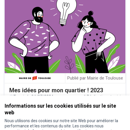
Publié par Mairie de Toulouse
Mes idées pour mon quartier ! 2023
Terminé : 04/07/2024
Réalisation et suivi
Informations sur les cookies utilisés sur le site
web
Nous utilisons des cookies sur notre site Web pour améliorer la
Conditions d'utilisation
performance et les contenus du site. Les cookies nous
Paramètres des cookies