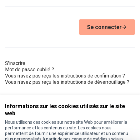
Se connecter
S'inscrire
Mot de passe oublié ?
Vous n’avez pas reçu les instructions de confirmation ?
Vous n’avez pas reçu les instructions de déverrouillage ?
Informations sur les cookies utilisés sur le site
web
Nous utilisons des cookies sur notre site Web pour améliorer la
Conditions d'utilisation
performance et les contenus du site. Les cookies nous
Paramètres des cookies
permettent de fournir une expérience utilisateur et un contenu
Je participe ! sur X
Je participe ! sur Facebook
Je participe ! sur Instagram
plus personnalisés à partir de nos canaux de médias sociaux.