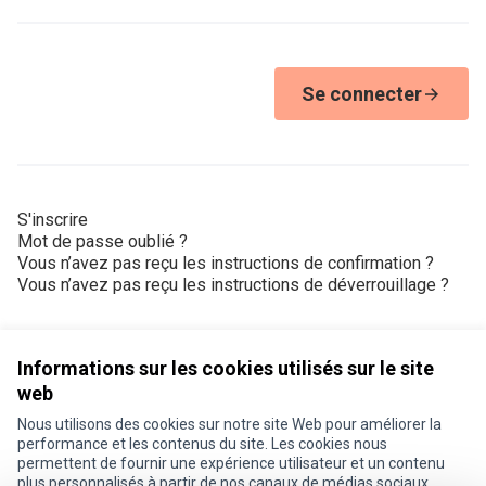
Se connecter
S'inscrire
Mot de passe oublié ?
Vous n’avez pas reçu les instructions de confirmation ?
Vous n’avez pas reçu les instructions de déverrouillage ?
Informations sur les cookies utilisés sur le site
web
Nous utilisons des cookies sur notre site Web pour améliorer la
Conditions d'utilisation
performance et les contenus du site. Les cookies nous
Paramètres des cookies
permettent de fournir une expérience utilisateur et un contenu
Je participe ! sur X
Je participe ! sur Facebook
Je participe ! sur Instagram
plus personnalisés à partir de nos canaux de médias sociaux.