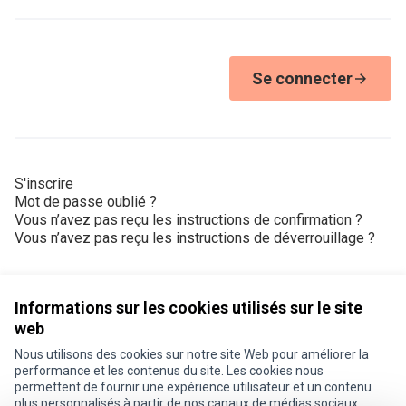
Se connecter
S'inscrire
Mot de passe oublié ?
Vous n’avez pas reçu les instructions de confirmation ?
Vous n’avez pas reçu les instructions de déverrouillage ?
Informations sur les cookies utilisés sur le site
web
Nous utilisons des cookies sur notre site Web pour améliorer la
Conditions d'utilisation
performance et les contenus du site. Les cookies nous
Paramètres des cookies
permettent de fournir une expérience utilisateur et un contenu
Je participe ! sur X
Je participe ! sur Facebook
Je participe ! sur Instagram
plus personnalisés à partir de nos canaux de médias sociaux.