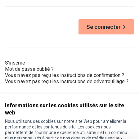
Se connecter
S'inscrire
Mot de passe oublié ?
Vous n’avez pas reçu les instructions de confirmation ?
Vous n’avez pas reçu les instructions de déverrouillage ?
Informations sur les cookies utilisés sur le site
web
Nous utilisons des cookies sur notre site Web pour améliorer la
Conditions d'utilisation
performance et les contenus du site. Les cookies nous
Paramètres des cookies
permettent de fournir une expérience utilisateur et un contenu
Je participe ! sur X
Je participe ! sur Facebook
Je participe ! sur Instagram
plus personnalisés à partir de nos canaux de médias sociaux.